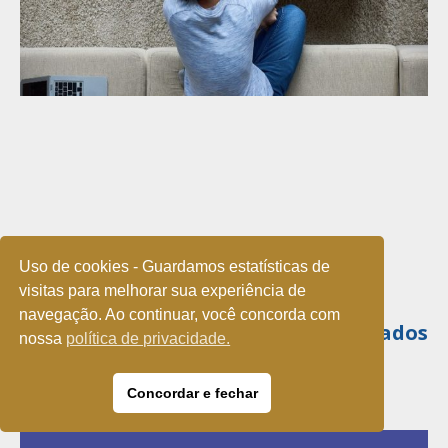
Uso de cookies - Guardamos estatísticas de
visitas para melhorar sua experiência de
navegação. Ao continuar, você concorda com
Confira pagamentos e tributos adiados
nossa
política de privacidade.
ou suspensos durante a pandemia
29 de julho de 2020
Concordar e fechar