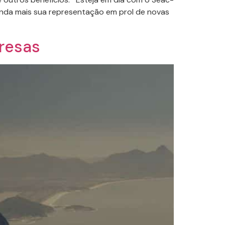
ainda mais sua representação em prol de novas
presas