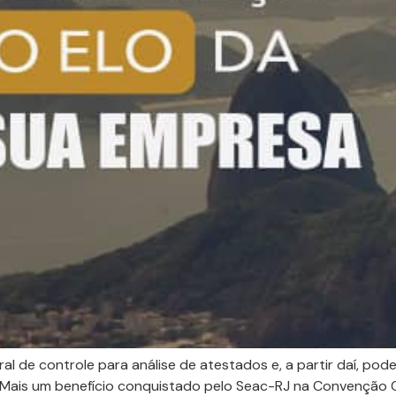
 de controle para análise de atestados e, a partir daí, pode
Mais um benefício conquistado pelo Seac-RJ na Convenção C