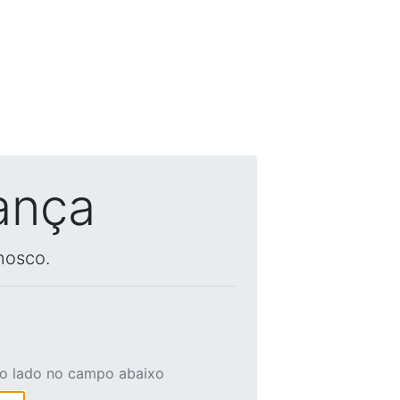
ança
nosco.
ao lado no campo abaixo