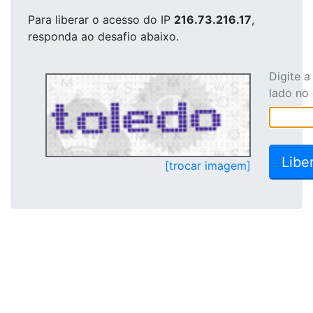
Para liberar o acesso
do IP
216.73.216.17
,
responda ao desafio abaixo.
Digite 
lado no
[trocar imagem]