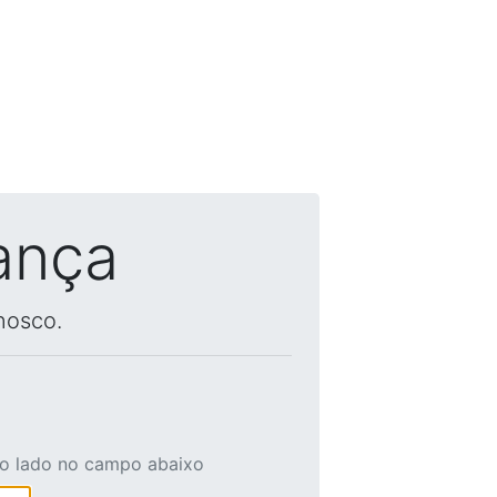
ança
nosco.
ao lado no campo abaixo