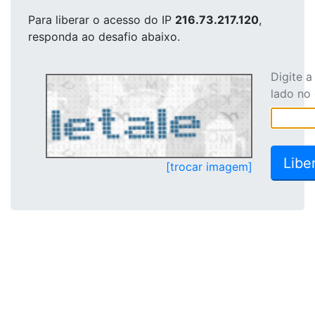
Para liberar o acesso
do IP
216.73.217.120
,
responda ao desafio abaixo.
Digite 
lado no
[trocar imagem]