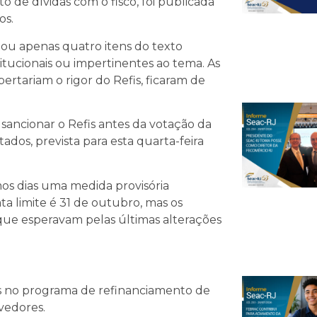
o de dívidas com o fisco, foi publicada
os.
tou apenas quatro itens do texto
tucionais ou impertinentes ao tema. As
ertariam o rigor do Refis, ficaram de
sancionar o Refis antes da votação da
os, prevista para esta quarta-feira
mos dias uma medida provisória
ta limite é 31 de outubro, mas os
e esperavam pelas últimas alterações
s no programa de refinanciamento de
vedores.