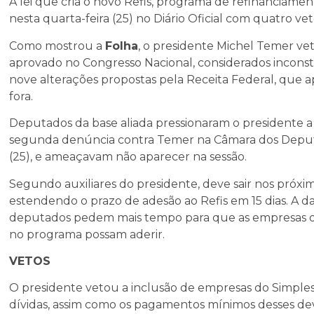
A lei que cria o novo Refis, programa de refinanciament
nesta quarta-feira (25) no Diário Oficial com quatro vet
Como mostrou a
Folha
, o presidente Michel Temer ve
aprovado no Congresso Nacional, considerados inconsti
nove alterações propostas pela Receita Federal, que ap
fora.
Deputados da base aliada pressionaram o presidente a 
segunda denúncia contra Temer na Câmara dos Deputad
(25), e ameaçavam não aparecer na sessão.
Segundo auxiliares do presidente, deve sair nos próxi
estendendo o prazo de adesão ao Refis em 15 dias. A da
deputados pedem mais tempo para que as empresas qu
no programa possam aderir.
VETOS
O presidente vetou a inclusão de empresas do Simple
dívidas, assim como os pagamentos mínimos desses de