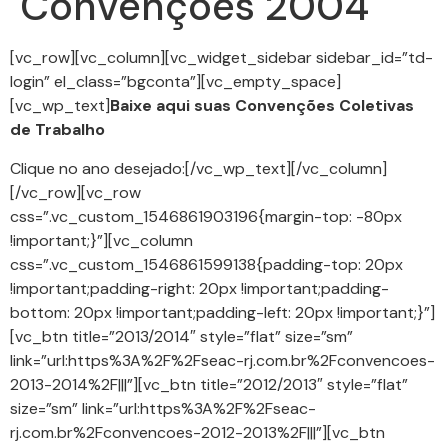
Convenções 2004
[vc_row][vc_column][vc_widget_sidebar sidebar_id=”td-
login” el_class=”bgconta”][vc_empty_space]
[vc_wp_text]
Baixe aqui suas Convenções Coletivas
de Trabalho
Clique no ano desejado:[/vc_wp_text][/vc_column]
[/vc_row][vc_row
css=”.vc_custom_1546861903196{margin-top: -80px
!important;}”][vc_column
css=”.vc_custom_1546861599138{padding-top: 20px
!important;padding-right: 20px !important;padding-
bottom: 20px !important;padding-left: 20px !important;}”]
[vc_btn title=”2013/2014″ style=”flat” size=”sm”
link=”url:https%3A%2F%2Fseac-rj.com.br%2Fconvencoes-
2013-2014%2F|||”][vc_btn title=”2012/2013″ style=”flat”
size=”sm” link=”url:https%3A%2F%2Fseac-
rj.com.br%2Fconvencoes-2012-2013%2F|||”][vc_btn