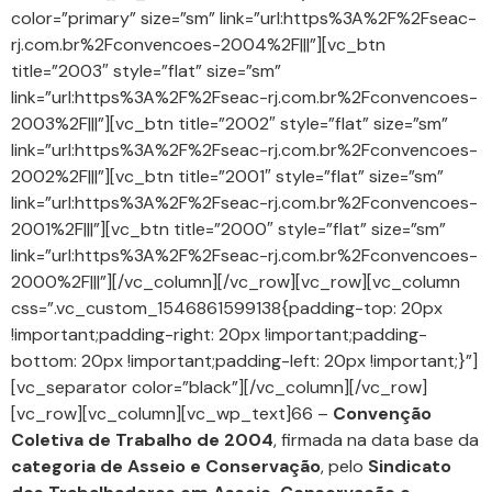
color=”primary” size=”sm” link=”url:https%3A%2F%2Fseac-
rj.com.br%2Fconvencoes-2004%2F|||”][vc_btn
title=”2003″ style=”flat” size=”sm”
link=”url:https%3A%2F%2Fseac-rj.com.br%2Fconvencoes-
2003%2F|||”][vc_btn title=”2002″ style=”flat” size=”sm”
link=”url:https%3A%2F%2Fseac-rj.com.br%2Fconvencoes-
2002%2F|||”][vc_btn title=”2001″ style=”flat” size=”sm”
link=”url:https%3A%2F%2Fseac-rj.com.br%2Fconvencoes-
2001%2F|||”][vc_btn title=”2000″ style=”flat” size=”sm”
link=”url:https%3A%2F%2Fseac-rj.com.br%2Fconvencoes-
2000%2F|||”][/vc_column][/vc_row][vc_row][vc_column
css=”.vc_custom_1546861599138{padding-top: 20px
!important;padding-right: 20px !important;padding-
bottom: 20px !important;padding-left: 20px !important;}”]
[vc_separator color=”black”][/vc_column][/vc_row]
[vc_row][vc_column][vc_wp_text]66 –
Convenção
Coletiva de Trabalho de 2004
, firmada na data base da
categoria de Asseio e Conservação
, pelo
Sindicato