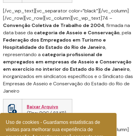
[/vc_wp_text][vc_separator color=”black”][/vc_column]
[/vc_row][vc_row][vc_column][vc_wp_text]74 –
Convenção Coletiva de Trabalho de 2004
, firmada na
data base da
categoria de Asseio e Conservação
, pela
Federação dos Empregados em Turismo e
Hospitalidade do Estado do Rio de Janeiro
,
representando a
categoria profissional de
empregados em empresas de Asseio e Conservação
em exercício no interior do Estado do Rio de Janeiro
,
inorganizados em sindicatos específicos e o Sindicato das
Empresas de Asseio e Conservação do Estado do Rio de
Janeiro
Baixar Arquivo
(Tipo: DOC / 83 KB)
Uso de cookies - Guardamos estatísticas de
[/vc_wp_text][vc_separator color=”black”][/vc_column]
visitas para melhorar sua experiência de