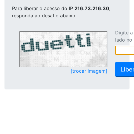
Para liberar o acesso
do IP
216.73.216.30
,
responda ao desafio abaixo.
Digite 
lado no
[trocar imagem]