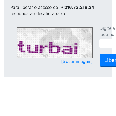
Para liberar o acesso
do IP
216.73.216.24
,
responda ao desafio abaixo.
Digite 
lado no
[trocar imagem]