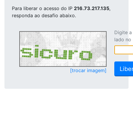
Para liberar o acesso
do IP
216.73.217.135
,
responda ao desafio abaixo.
Digite 
lado no
[trocar imagem]