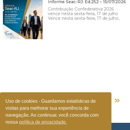
Informe Seac-RJ: Ed.252 – 15/07/2026
Contribuição Confederativa 2026
vence nesta sexta-feira, 17 de julho
Vence nesta sexta-feira, 17 de julho,
Voltar
Próximo
Uso de cookies - Guardamos estatísticas de
Contrato Verde E Amarelo: MP É Prorrogada Por 60 Dias
ESocial: Bloqueado Envio Antecipado De Desligamentos De Março
visitas para melhorar sua experiência de
navegação. Ao continuar, você concorda com
nossa
política de privacidade.