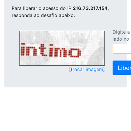
Para liberar o acesso
do IP
216.73.217.154
,
responda ao desafio abaixo.
Digite 
lado no
[trocar imagem]