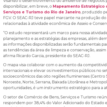
Visando o desenvolvimento do ambiente de negócios p
disponibilizar, em breve, o
Mapeamento Estratégico 
Serviços e Turismo do Rio de Janeiro
, produzido p
FGV. O SEAC-RJ teve papel marcante na produção do
relacionadas à atividade econômica de Asseio e Conser
“O estudo representará um marco para nossa atividade 
planejamento e as estratégias das empresas, além demo
as informações disponibilizadas serão fundamentais p
as tendências da área de limpeza e conservação, assim c
afirma Ricardo Garcia, presidente do SEAC-RJ.
O mapa visa colaborar com o aumento da competitivi
internacionais e elevar os investimentos públicos no s
socioeconômicos das oito regiões fluminenses (Centro 
Noroeste, Norte, Serrana, Baixada Litorânea e Metropol
oportunidades, é um instrumento estratégico para a 
O setor de Comércio de Bens, Serviços e Turismo reún
respondem por 38,4% do Valor Adicionado do Estado 