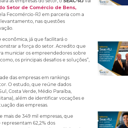
ara as empresas do setor, o
SEAC-RJ
vai
do Setor de Comércio de Bens,
ela Fecomércio-RJ em parceria com a
 levantamento, nas questões
vação.
econômica, já que facilitará o
nstrar a força do setor. Acredito que
ara municiar os empreendedores sobre
omo, os principais desafios e soluções”,
dade das empresas em rankings
etor. O estudo, que reúne dados
Sul, Costa Verde, Médio Paraíba,
itana), além de identificar vocações e
atuação das empresas.
e mais de 349 mil empresas, que
e representam 62,2% dos