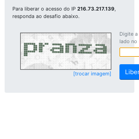
Para liberar o acesso
do IP
216.73.217.139
,
responda ao desafio abaixo.
Digite 
lado no
[trocar imagem]